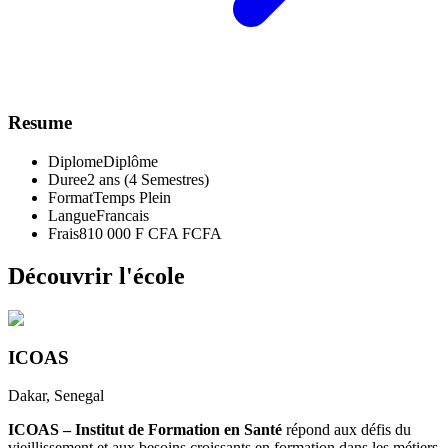
Resume
Diplome
Diplôme
Duree
2 ans (4 Semestres)
Format
Temps Plein
Langue
Francais
Frais
810 000 F CFA FCFA
Découvrir l'école
ICOAS
Dakar
, Senegal
ICOAS – Institut de Formation en Santé
répond aux défis du
vieillissement et aux besoins croissants en formation dans les métiers