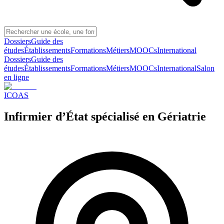
Dossiers
Guide des
études
Établissements
Formations
Métiers
MOOCs
International
Dossiers
Guide des
études
Établissements
Formations
Métiers
MOOCs
International
Salon
en ligne
ICOAS
Infirmier d’État spécialisé en Gériatrie