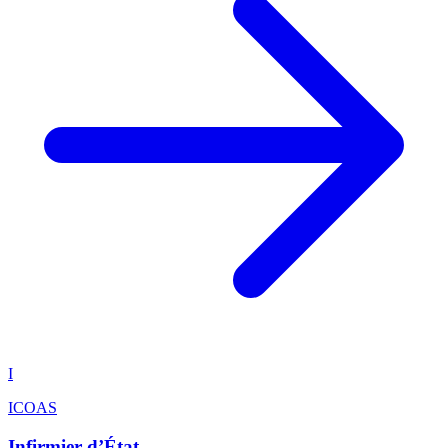
I
ICOAS
Infirmier d’État