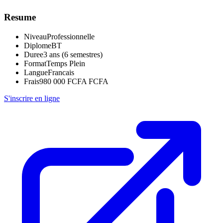
Resume
Niveau
Professionnelle
Diplome
BT
Duree
3 ans (6 semestres)
Format
Temps Plein
Langue
Francais
Frais
980 000 FCFA FCFA
S'inscrire en ligne