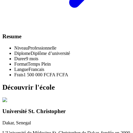
Resume
Niveau
Professionnelle
Diplome
Diplôme d’université
Duree
9 mois
Format
Temps Plein
Langue
Francais
Frais
1 500 000 FCFA FCFA
Découvrir l'école
Université St. Christopher
Dakar
, Senegal
L’Université de Médecine St. Christopher de Dakar, fondée en 2000