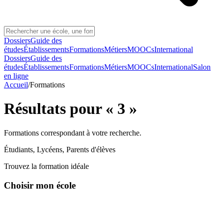
Dossiers
Guide des
études
Établissements
Formations
Métiers
MOOCs
International
Dossiers
Guide des
études
Établissements
Formations
Métiers
MOOCs
International
Salon
en ligne
Accueil
/
Formations
Résultats pour «
3
»
Formations correspondant à votre recherche.
Étudiants, Lycéens, Parents d'élèves
Trouvez la formation idéale
Choisir mon école