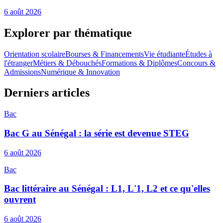
6 août 2026
Explorer par thématique
Orientation scolaire
Bourses & Financements
Vie étudiante
Études à
l'étranger
Métiers & Débouchés
Formations & Diplômes
Concours &
Admissions
Numérique & Innovation
Derniers articles
Bac
Bac G au Sénégal : la série est devenue STEG
6 août 2026
Bac
Bac littéraire au Sénégal : L1, L'1, L2 et ce qu'elles
ouvrent
6 août 2026