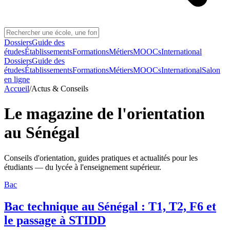
Dossiers
Guide des
études
Établissements
Formations
Métiers
MOOCs
International
Dossiers
Guide des
études
Établissements
Formations
Métiers
MOOCs
International
Salon
en ligne
Accueil
/
Actus & Conseils
Le magazine de l'orientation
au Sénégal
Conseils d'orientation, guides pratiques et actualités pour les
étudiants — du lycée à l'enseignement supérieur.
Bac
Bac technique au Sénégal : T1, T2, F6 et
le passage à STIDD