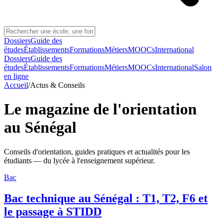
Dossiers
Guide des
études
Établissements
Formations
Métiers
MOOCs
International
Dossiers
Guide des
études
Établissements
Formations
Métiers
MOOCs
International
Salon
en ligne
Accueil
/
Actus & Conseils
Le magazine de l'orientation
au Sénégal
Conseils d'orientation, guides pratiques et actualités pour les
étudiants — du lycée à l'enseignement supérieur.
Bac
Bac technique au Sénégal : T1, T2, F6 et
le passage à STIDD