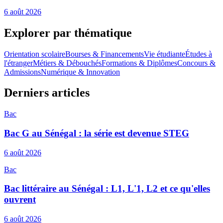
6 août 2026
Explorer par thématique
Orientation scolaire
Bourses & Financements
Vie étudiante
Études à
l'étranger
Métiers & Débouchés
Formations & Diplômes
Concours &
Admissions
Numérique & Innovation
Derniers articles
Bac
Bac G au Sénégal : la série est devenue STEG
6 août 2026
Bac
Bac littéraire au Sénégal : L1, L'1, L2 et ce qu'elles
ouvrent
6 août 2026